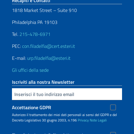
Sezione footer
Recapiti e Contatti
1818 Market Street – Suite 910
Philadelphia PA 19103
Tel.
215-478-6971
PEC:
con.filadelfia@cert.esteri.it
E-mail:
urp.filadelfia@esteri.it
Gli uffici della sede
Iscriviti alla nostra Newsletter
Inserisci la tua email
Accettazione GDPR
Autorizzo il trattamento dei miei dati personali ai sensi del GDPR e del
Decreto Legislativo 30 giugno 2003, n.196
Privacy
Note Legali