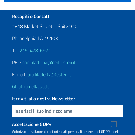
Sezione footer
Recapiti e Contatti
1818 Market Street – Suite 910
Philadelphia PA 19103
Tel.
215-478-6971
PEC:
con.filadelfia@cert.esteri.it
E-mail:
urp.filadelfia@esteri.it
Gli uffici della sede
Iscriviti alla nostra Newsletter
Inserisci la tua email
Accettazione GDPR
Autorizzo il trattamento dei miei dati personali ai sensi del GDPR e del