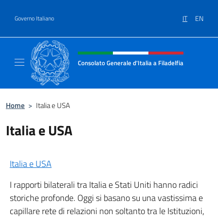
Salta al contenuto
IT
EN
Governo Italiano
Intestazione sito, social e menù
Consolato Generale d'Italia a Filadelfia
Sito ufficiale Consolato Generale d'Italia a F
Home
>
Italia e USA
Italia e USA
Italia e USA
I rapporti bilaterali tra Italia e Stati Uniti hanno radici
storiche profonde. Oggi si basano su una vastissima e
capillare rete di relazioni non soltanto tra le Istituzioni,