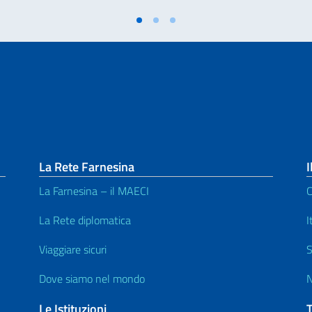
La Rete Farnesina
I
La Farnesina – il MAECI
C
La Rete diplomatica
I
Viaggiare sicuri
S
Dove siamo nel mondo
N
Le Istituzioni