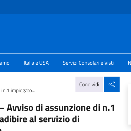
e menù
talia a Filadelfia
iamo
Italia e USA
Servizi Consolari e Visti
N
Condi
Condividi
i n.1 impiegato...
 – Avviso di assunzione di n.1
dibire al servizio di
o