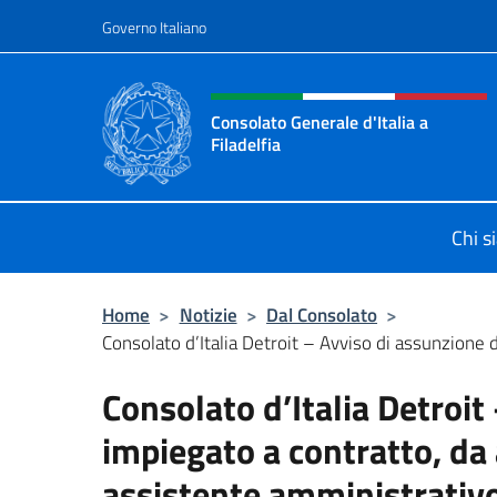
Salta al contenuto
Governo Italiano
Intestazione sito, social 
Consolato Generale d'Italia a
Filadelfia
Sito ufficiale Consolato Generale d'I
Chi s
Home
>
Notizie
>
Dal Consolato
>
Consolato d’Italia Detroit – Avviso di assunzione d
Consolato d’Italia Detroit
impiegato a contratto, da a
assistente amministrativ