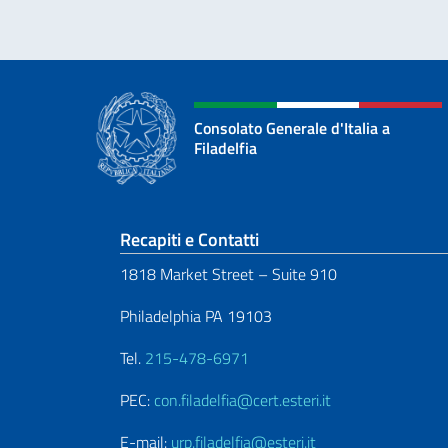
Consolato Generale d'Italia a
Filadelfia
Sezione footer
Recapiti e Contatti
1818 Market Street – Suite 910
Philadelphia PA 19103
Tel.
215-478-6971
PEC:
con.filadelfia@cert.esteri.it
E-mail:
urp.filadelfia@esteri.it