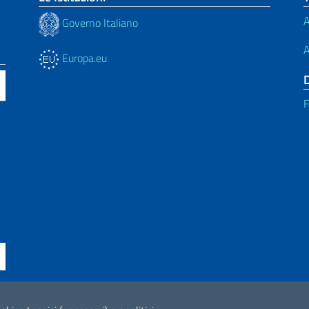
A
Governo Italiano
A
Europa.eu
F