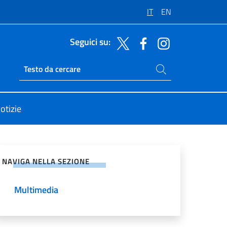
IT
EN
Seguici su:
Cerca nel sito
Ricerca sito live
otizie
vidi sui Social Network
NAVIGA NELLA SEZIONE
Multimedia