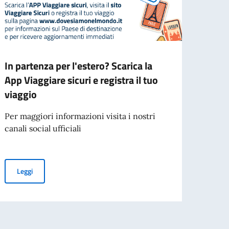
In partenza per l'estero? Scarica la
RICE
App Viaggiare sicuri e registra il tuo
ONOR
viaggio
PA
Per maggiori informazioni visita i nostri
A segu
canali social ufficiali
Conso
Steph
In partenza per l'estero? Scarica la App Viaggiare sicuri e registra 
Leggi
Leg